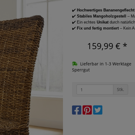
✔️
Hochwertiges Bananengeflecht
✔️
Stabiles Mangoholzgestell
– Ma
✔️ Ein echtes
Unikat
durch natürlich
✔️
Fix und fertig montiert
– Kein A
159,99 €
*
Lieferbar in 1-3 Werktage
Sperrgut
Stk.