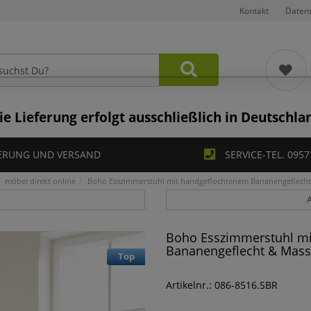
Kontakt
Daten
ie Lieferung erfolgt ausschließlich in Deutschla
ERUNG UND VERSAND
SERVICE-TEL. 0957
möbel direkt online
Boho Esszimmerstuhl mit handgeflochtenem Bananengeflecht
A
Boho Esszimmerstuhl m
Bananengeflecht & Mass
Top
Artikelnr.: 086-8516.SBR