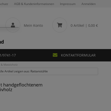
schutz
AGB & Kundeninformationen
Impressum
Anmelden
Mein Konto
0 Artikel
| 0,00 €
nd
1/9741-17
KONTAKTFORMULAR
 & Massivholz
lle Artikel zeigen aus: Rattanstühle
it handgeflochtenem
ivholz