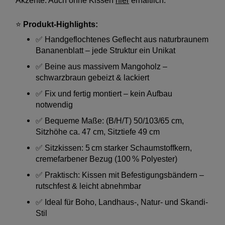
Akzente. Auch ohne Kissen
hier
erhältlich.
⭐
Produkt-Highlights:
✅ Handgeflochtenes Geflecht aus naturbraunem
Bananenblatt – jede Struktur ein Unikat
✅ Beine aus massivem Mangoholz –
schwarzbraun gebeizt & lackiert
✅ Fix und fertig montiert – kein Aufbau
notwendig
✅ Bequeme Maße: (B/H/T) 50/103/65 cm,
Sitzhöhe ca. 47 cm, Sitztiefe 49 cm
✅ Sitzkissen: 5 cm starker Schaumstoffkern,
cremefarbener Bezug (100 % Polyester)
✅ Praktisch: Kissen mit Befestigungsbändern –
rutschfest & leicht abnehmbar
✅ Ideal für Boho, Landhaus-, Natur- und Skandi-
Stil