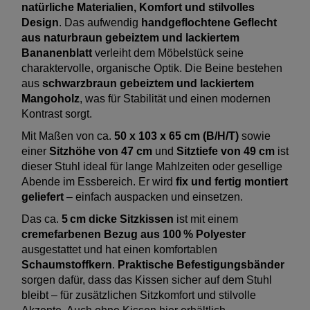
natürliche Materialien, Komfort und stilvolles
Design
. Das aufwendig
handgeflochtene Geflecht
aus naturbraun gebeiztem und lackiertem
Bananenblatt
verleiht dem Möbelstück seine
charaktervolle, organische Optik. Die Beine bestehen
aus
schwarzbraun gebeiztem und lackiertem
Mangoholz
, was für Stabilität und einen modernen
Kontrast sorgt.
Mit Maßen von ca.
50 x 103 x 65 cm (B/H/T)
sowie
einer
Sitzhöhe von 47 cm
und
Sitztiefe von 49 cm
ist
dieser Stuhl ideal für lange Mahlzeiten oder gesellige
Abende im Essbereich. Er wird
fix und fertig montiert
geliefert
– einfach auspacken und einsetzen.
Das ca.
5 cm dicke Sitzkissen
ist mit einem
cremefarbenen Bezug aus 100 % Polyester
ausgestattet und hat einen komfortablen
Schaumstoffkern
.
Praktische Befestigungsbänder
sorgen dafür, dass das Kissen sicher auf dem Stuhl
bleibt – für zusätzlichen Sitzkomfort und stilvolle