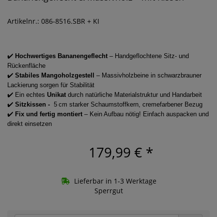
Artikelnr.: 086-8516.SBR + KI
✔️
Hochwertiges Bananengeflecht
– Handgeflochtene Sitz- und
Rückenfläche
✔️
Stabiles Mangoholzgestell
– Massivholzbeine in schwarzbrauner
Lackierung sorgen für Stabilität
✔️ Ein echtes
Unikat
durch natürliche Materialstruktur und Handarbeit
✔️
Sitzkissen -
5 cm starker Schaumstoffkern, cremefarbener Bezug
✔️
Fix und fertig montiert
– Kein Aufbau nötig! Einfach auspacken und
direkt einsetzen
179,99 €
*
Lieferbar in 1-3 Werktage
Sperrgut