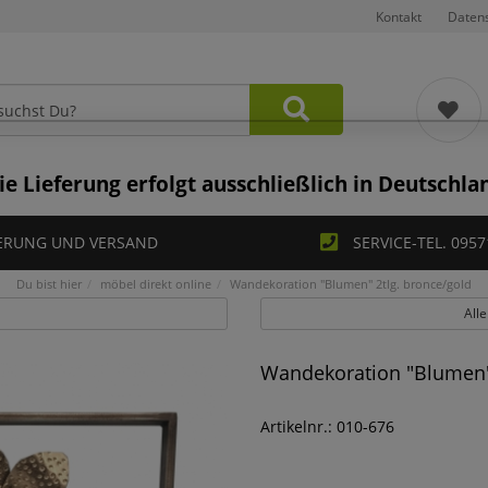
Kontakt
Daten
ie Lieferung erfolgt ausschließlich in Deutschla
ERUNG UND VERSAND
SERVICE-TEL. 0957
Du bist hier
möbel direkt online
Wandekoration "Blumen" 2tlg. bronce/gold
Alle
Wandekoration "Blumen" 
Artikelnr.: 010-676