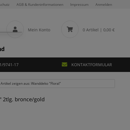
schutz
AGB & Kundeninformationen
Impressum
Anmelden
Mein Konto
0 Artikel
| 0,00 €
nd
1/9741-17
KONTAKTFORMULAR
 Artikel zeigen aus: Wanddeko "Floral"
2tlg. bronce/gold