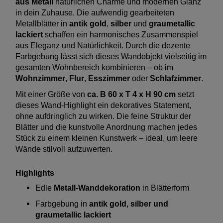
aus Metall
natürlichen Charme und modernen Glanz
in dein Zuhause. Die aufwendig gearbeiteten
Metallblätter in
antik gold
,
silber
und
graumetallic
lackiert
schaffen ein harmonisches Zusammenspiel
aus Eleganz und Natürlichkeit. Durch die dezente
Farbgebung lässt sich dieses Wandobjekt vielseitig im
gesamten Wohnbereich kombinieren – ob im
Wohnzimmer
,
Flur
,
Esszimmer
oder
Schlafzimmer
.
Mit einer Größe von
ca. B 60 x T 4 x H 90 cm
setzt
dieses Wand-Highlight ein dekoratives Statement,
ohne aufdringlich zu wirken. Die feine Struktur der
Blätter und die kunstvolle Anordnung machen jedes
Stück zu einem kleinen Kunstwerk – ideal, um leere
Wände stilvoll aufzuwerten.
Highlights
Edle
Metall-Wanddekoration
in Blätterform
Farbgebung in
antik gold, silber und
graumetallic lackiert