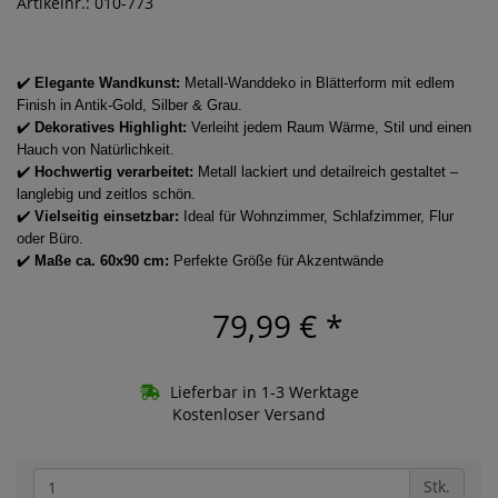
Artikelnr.: 010-773
✔️
Elegante Wandkunst:
Metall-Wanddeko in Blätterform mit edlem
Finish in Antik-Gold, Silber & Grau.
✔️
Dekoratives Highlight:
Verleiht jedem Raum Wärme, Stil und einen
Hauch von Natürlichkeit.
✔️
Hochwertig verarbeitet:
Metall lackiert und detailreich gestaltet –
langlebig und zeitlos schön.
✔️
Vielseitig einsetzbar:
Ideal für Wohnzimmer, Schlafzimmer, Flur
oder Büro.
✔️
Maße ca. 60x90 cm:
Perfekte Größe für Akzentwände
79,99 €
*
Lieferbar in 1-3 Werktage
Kostenloser Versand
Stk.