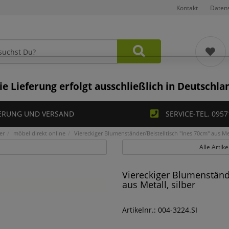
Kontakt
Daten
ie Lieferung erfolgt ausschließlich in Deutschla
ERUNG UND VERSAND
SERVICE-TEL. 0957
er
möbel direkt online
Viereckiger Blumenständer/Beistelltisch "Ines 70cm" aus Met
Alle Artik
Viereckiger Blumenstände
aus Metall, silber
Artikelnr.: 004-3224.SI