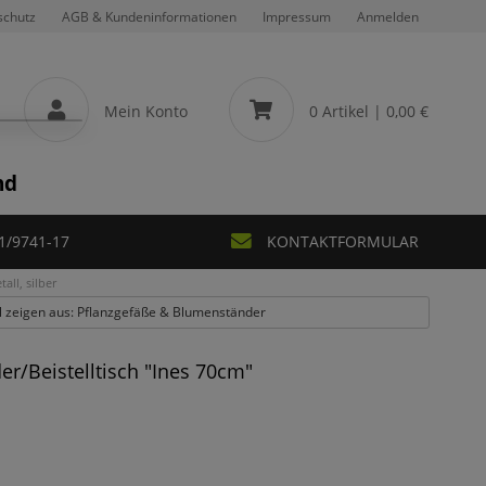
schutz
AGB & Kundeninformationen
Impressum
Anmelden
Mein Konto
0 Artikel
| 0,00 €
nd
1/9741-17
KONTAKTFORMULAR
all, silber
el zeigen aus: Pflanzgefäße & Blumenständer
r/Beistelltisch "Ines 70cm"