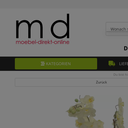
D
KATEGORIEN
LIEF
Du bist hi
Zurück