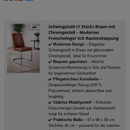
Schwingstuhl (1 Stück) Braun mit
Chromgestell – Moderner
Freischwinger mit Rautensteppung
✔️
Modernes Design
– Eleganter
Schwingstuhl in Braun mit glänzendem
Chromgestell, ideal für Esszimmer
✔️
Bequem gepolstert
– Weiche
Schaumstoffpolsterung in Sitz und Rücken
für angenehmen Sitzkomfort
✔️
Pflegeleichtes Kunstleder
–
Strapazierfähiger Bezug (100 %
Polyurethan), einfach abwischbar und
langlebig
✔️
Stabiles Metallgestell
– Robustes
Freischwinger-Gestell aus Vierkantstahl
sorgt für sicheren Stand
✔️
Praktische Maße
– 47 x 98 x 58 cm,
Sitzhöhe 46 cm – passend für die meisten