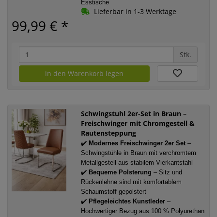
Esstische
Lieferbar in 1-3 Werktage
99,99 €
*
Stk.
in den Warenkorb legen
Schwingstuhl 2er-Set in Braun –
Freischwinger mit Chromgestell &
Rautensteppung
✔️
Modernes Freischwinger 2er Set
–
Schwingstühle in Braun mit verchromtem
Metallgestell aus stabilem Vierkantstahl
✔️
Bequeme Polsterung
– Sitz und
Rückenlehne sind mit komfortablem
Schaumstoff gepolstert
✔️
Pflegeleichtes Kunstleder
–
Hochwertiger Bezug aus 100 % Polyurethan