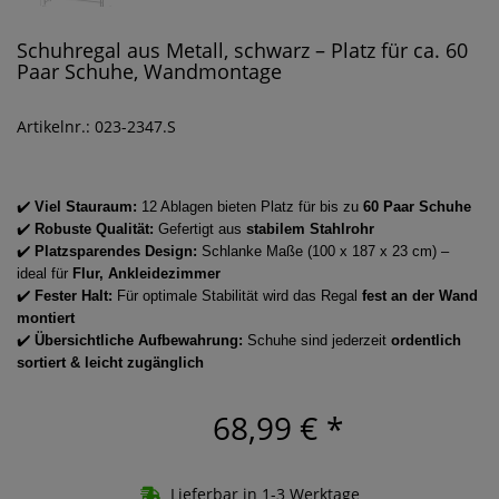
Schuhregal aus Metall, schwarz – Platz für ca. 60
Paar Schuhe, Wandmontage
Artikelnr.: 023-2347.S
✔️
Viel Stauraum:
12 Ablagen bieten Platz für bis zu
60 Paar Schuhe
✔️
Robuste Qualität:
Gefertigt aus
stabilem Stahlrohr
✔️
Platzsparendes Design:
Schlanke Maße (100 x 187 x 23 cm) –
ideal für
Flur, Ankleidezimmer
✔️
Fester Halt:
Für optimale Stabilität wird das Regal
fest an der Wand
montiert
✔️
Übersichtliche Aufbewahrung:
Schuhe sind jederzeit
ordentlich
sortiert & leicht zugänglich
68,99 €
*
Lieferbar in 1-3 Werktage