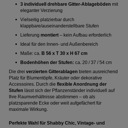
3 individuell drehbare Gitter-Ablageböden
mit
eleganter Verzierung
Vielseitig platzierbar durch
klappbare/auseinanderstellbare Stufen
Lieferung
montiert
– kein Aufbau erforderlich
Ideal für den Innen- und Außenbereich
Maße: ca.
B 56 x T 30 x H 67 cm
Bodenhöhen der Stufen:
ca. 20 / 37 / 54 cm
Die drei
verzierten Gitterablagen
bieten ausreichend
Platz für Blumentöpfe, Kräuter oder dekorative
Accessoires. Durch die
flexible Anordnung der
Stufen
lässt sich der Pflanzenständer individuell auf
Ihre Raumverhältnisse abstimmen – ob als
platzsparende Ecke oder weit aufgefächert für
maximale Wirkung.
Perfekte Wahl für Shabby Chic, Vintage- und