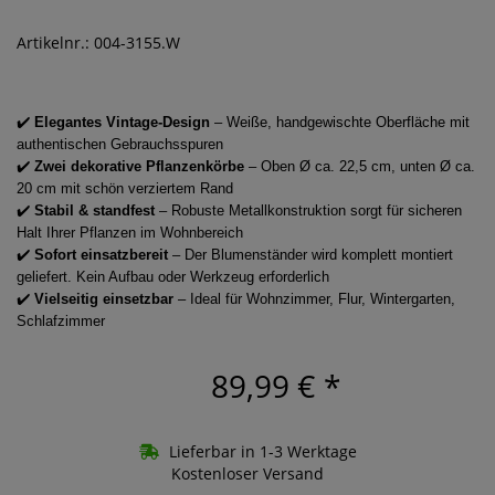
Artikelnr.: 004-3155.W
✔️
Elegantes Vintage-Design
– Weiße, handgewischte Oberfläche mit
authentischen Gebrauchsspuren
✔️
Zwei dekorative Pflanzenkörbe
– Oben Ø ca. 22,5 cm, unten Ø ca.
20 cm mit schön verziertem Rand
✔️
Stabil & standfest
– Robuste Metallkonstruktion sorgt für sicheren
Halt Ihrer Pflanzen im Wohnbereich
✔️
Sofort einsatzbereit
– Der Blumenständer wird komplett montiert
geliefert. Kein Aufbau oder Werkzeug erforderlich
✔️
Vielseitig einsetzbar
– Ideal für Wohnzimmer, Flur, Wintergarten,
Schlafzimmer
89,99 €
*
Lieferbar in 1-3 Werktage
Kostenloser Versand