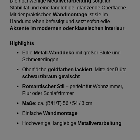
Die hochwertige
Metallverarbeitung
sorgt für
Stabilität und eine langlebige, glänzende Oberfläche.
Mit der praktischen
Wandmontage
ist sie im
Handumdrehen befestigt und setzt sofort edle
Akzente im modernen oder klassischen Interieur
.
Highlights
Edle
Metall-Wanddeko
mit großer Blüte und
Schmetterlingen
Oberfläche
goldfarben lackiert
, Mitte der Blüte
schwarz/braun gewischt
Romantischer Stil
– perfekt für Wohnzimmer,
Flur oder Schlafzimmer
Maße:
ca. (B/H/T) 56 / 54 / 3 cm
Einfache
Wandmontage
Hochwertige, langlebige
Metallverarbeitung