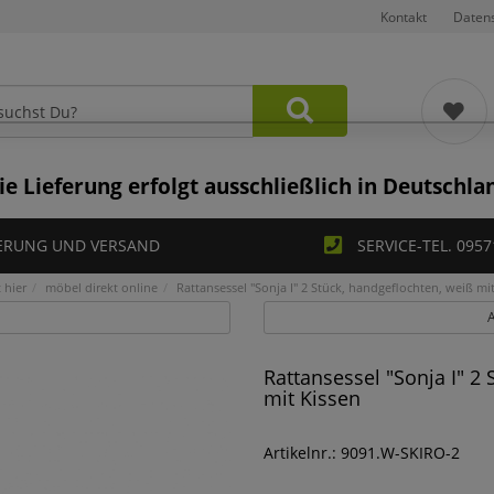
Kontakt
Daten
ie Lieferung erfolgt ausschließlich in Deutschla
ERUNG UND VERSAND
SERVICE-TEL. 0957
 hier
möbel direkt online
Rattansessel "Sonja I" 2 Stück, handgeflochten, weiß mi
A
Rattansessel "Sonja I" 2
mit Kissen
Artikelnr.: 9091.W-SKIRO-2