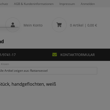
schutz
AGB & Kundeninformationen
Impressum
Anmelden
Mein Konto
0 Artikel
| 0,00 €
nd
1/9741-17
KONTAKTFORMULAR
t Kissen
lle Artikel zeigen aus: Rattansessel
 Stück, handgeflochten, weiß