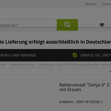
Kontakt
Daten
ie Lieferung erfolgt ausschließlich in Deutschla
ERUNG UND VERSAND
SERVICE-TEL. 0957
 hier
möbel direkt online
Rattansessel "Sonja II" 2 Stück, handgeflochten, weiß mi
A
Rattansessel "Sonja II" 2
mit Kissen
Artikelnr.: 9091.W-SKISB-2