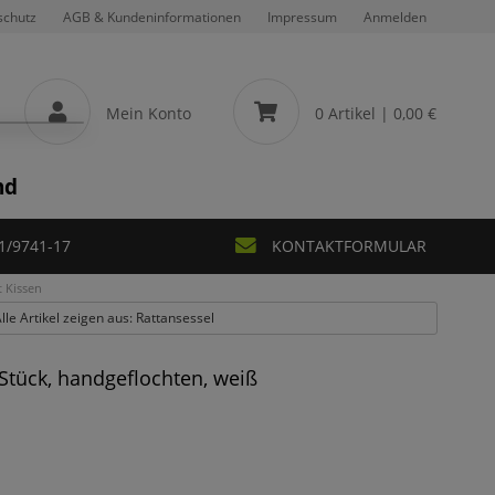
schutz
AGB & Kundeninformationen
Impressum
Anmelden
Mein Konto
0 Artikel
| 0,00 €
nd
1/9741-17
KONTAKTFORMULAR
t Kissen
lle Artikel zeigen aus: Rattansessel
 Stück, handgeflochten, weiß