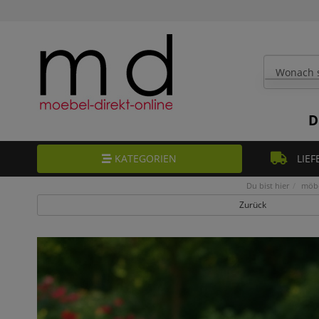
D
KATEGORIEN
LIEF
Du bist hier
möbe
Zurück