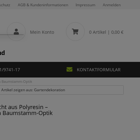
schutz
AGB & Kundeninformationen
Impressum
Anmelden
Mein Konto
0 Artikel
| 0,00 €
nd
1/9741-17
KONTAKTFORMULAR
 in Baumstamm-Optik
e Artikel zeigen aus: Gartendekoration
ht aus Polyresin –
in Baumstamm-Optik