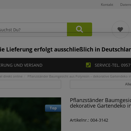
Kontakt
Daten
ie Lieferung erfolgt ausschließlich in Deutschla
ERUNG UND VERSAND
SERVICE-TEL. 0957
l direkt online
Pflanzständer Baumgesicht aus Polyresin – dekorative Gartendeko
All
Pflanzständer Baumgesic
dekorative Gartendeko 
Top
Artikelnr.: 004-3142