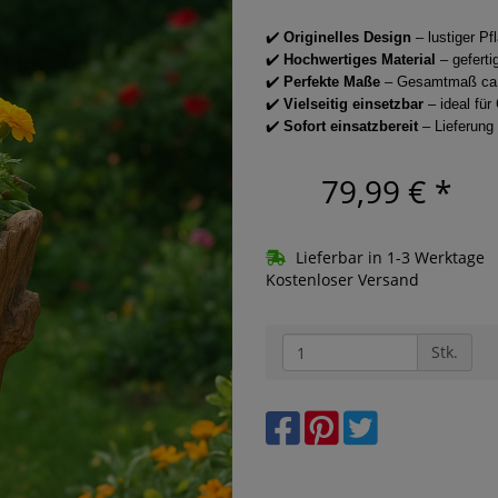
✔️
Originelles Design
– lustiger Pf
✔️
Hochwertiges Material
– geferti
✔️
Perfekte Maße
– Gesamtmaß ca.
✔️
Vielseitig einsetzbar
– ideal für
✔️
Sofort einsatzbereit
– Lieferung
79,99 €
*
Lieferbar in 1-3 Werktage
Kostenloser Versand
Stk.