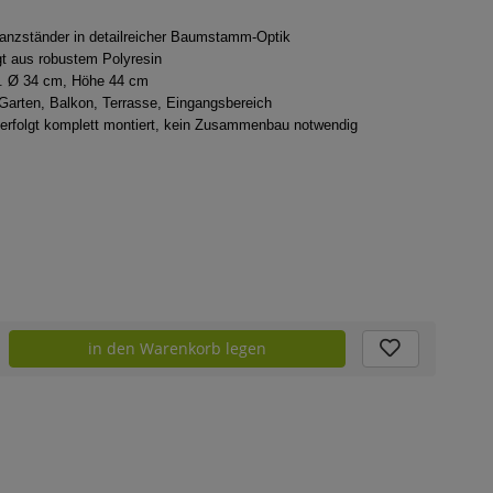
lanzständer in detailreicher Baumstamm-Optik
gt aus robustem Polyresin
 Ø 34 cm, Höhe 44 cm
 Garten, Balkon, Terrasse, Eingangsbereich
 erfolgt komplett montiert, kein Zusammenbau notwendig
in den Warenkorb legen