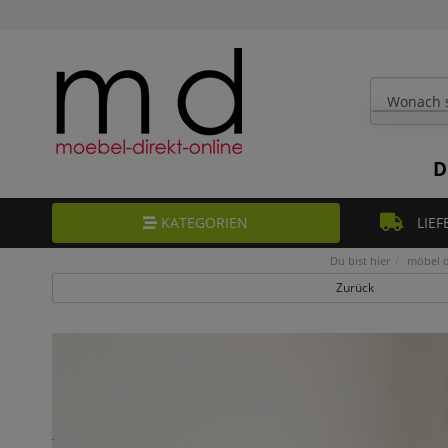
D
KATEGORIEN
LIEF
Du bist hier
möbel d
Zurück