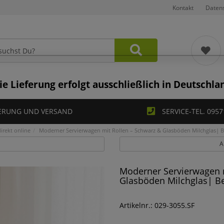
Kontakt
Daten
ie Lieferung erfolgt ausschließlich in Deutschla
ERUNG UND VERSAND
SERVICE-TEL. 0957
irekt online
Moderner Servierwagen mit Rollen – Schwarz & Glasböden Milchglas| Be
A
Moderner Servierwagen m
Glasböden Milchglas| Be
Artikelnr.: 029-3055.SF