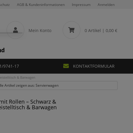
schutz
AGB & Kundeninformationen
Impressum
Anmelden
Mein Konto
0 Artikel
| 0,00 €
nd
1/9741-17
KONTAKTFORMULAR
istelltisch & Barwagen
lle Artikel zeigen aus: Servierwagen
it Rollen – Schwarz &
istelltisch & Barwagen