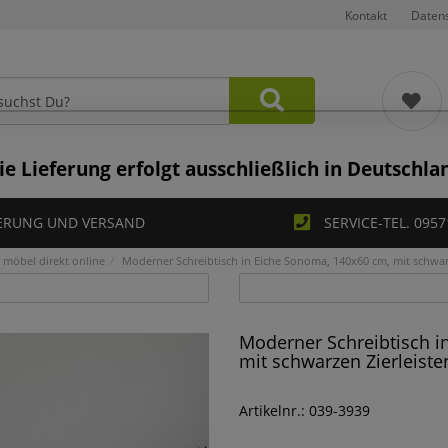
Kontakt
Daten
ie Lieferung erfolgt ausschließlich in Deutschla
ERUNG UND VERSAND
SERVICE-TEL. 0957
möbel direkt online
Moderner Schreibtisch in Eiche Sonoma, 140x60 cm, mit schwarz
Moderner Schreibtisch i
mit schwarzen Zierleiste
Artikelnr.: 039-3939