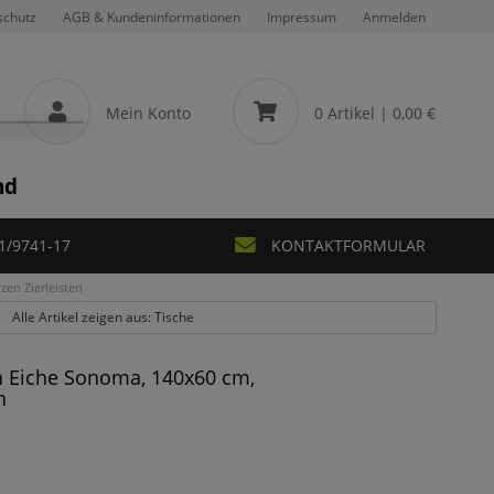
schutz
AGB & Kundeninformationen
Impressum
Anmelden
Mein Konto
0 Artikel
| 0,00 €
nd
1/9741-17
KONTAKTFORMULAR
en Zierleisten
Alle Artikel zeigen aus: Tische
n Eiche Sonoma, 140x60 cm,
n