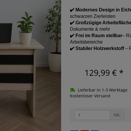
✔️ Modernes Design in Ei
schwarzen Zierleisten
✔️ Großzügige Arbeitsfläch
Dokumente & mehr
✔️ Frei im Raum stellbar
– Rü
Arbeitsbereiche
✔️ Stabiler Holzwerkstoff
– 
129,99 €
*
Lieferbar in 1-3 Werktage
Kostenloser Versand
Stk.