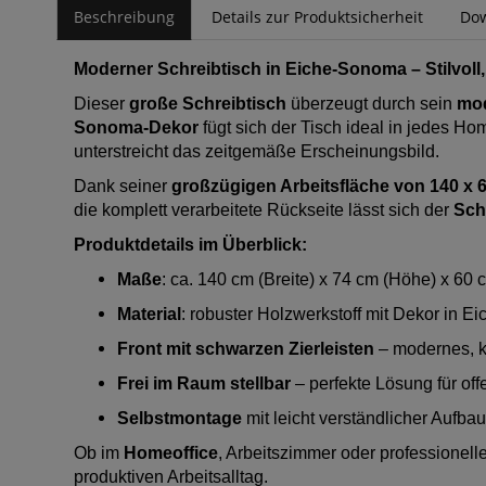
Beschreibung
Details zur Produktsicherheit
Do
Moderner Schreibtisch in Eiche-Sonoma – Stilvoll, 
Dieser
große Schreibtisch
überzeugt durch sein
mod
Sonoma-Dekor
fügt sich der Tisch ideal in jedes Ho
unterstreicht das zeitgemäße Erscheinungsbild.
Dank seiner
großzügigen Arbeitsfläche von 140 x 
die komplett verarbeitete Rückseite lässt sich der
Sch
Produktdetails im Überblick:
Maße
: ca. 140 cm (Breite) x 74 cm (Höhe) x 60 c
Material
: robuster Holzwerkstoff mit Dekor in 
Front mit schwarzen Zierleisten
– modernes, k
Frei im Raum stellbar
– perfekte Lösung für off
Selbstmontage
mit leicht verständlicher Aufba
Ob im
Homeoffice
, Arbeitszimmer oder professionell
produktiven Arbeitsalltag.