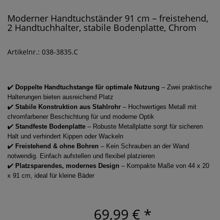
Moderner Handtuchständer 91 cm – freistehend,
2 Handtuchhalter, stabile Bodenplatte, Chrom
Artikelnr.: 038-3835.C
✔️
Doppelte Handtuchstange für optimale Nutzung
– Zwei praktische
Halterungen bieten ausreichend Platz
✔️
Stabile Konstruktion aus Stahlrohr
– Hochwertiges Metall mit
chromfarbener Beschichtung für und moderne Optik
✔️
Standfeste Bodenplatte
– Robuste Metallplatte sorgt für sicheren
Halt und verhindert Kippen oder Wackeln
✔️
Freistehend & ohne Bohren
– Kein Schrauben an der Wand
notwendig. Einfach aufstellen und flexibel platzieren
✔️
Platzsparendes, modernes Design
– Kompakte Maße von 44 x 20
x 91 cm, ideal für kleine Bäder
69,99 €
*