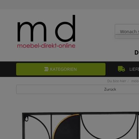
D
KATEGORIEN
LIEF
Du bist hier
möbe
Zurück