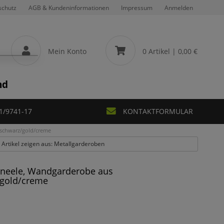
schutz
AGB & Kundeninformationen
Impressum
Anmelden
Mein Konto
0 Artikel
| 0,00 €
nd
1/9741-17
KONTAKTFORMULAR
schwarz/gold/creme
e Artikel zeigen aus: Metallgarderoben
neele, Wandgarderobe aus
/gold/creme