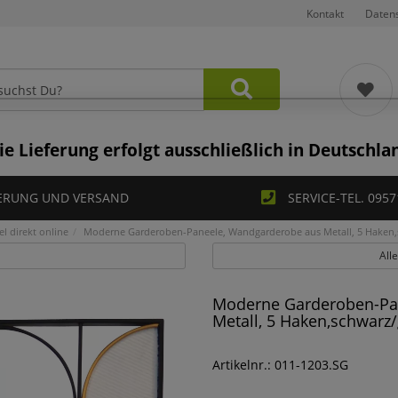
Kontakt
Daten
ie Lieferung erfolgt ausschließlich in Deutschla
ERUNG UND VERSAND
SERVICE-TEL. 0957
l direkt online
Moderne Garderoben-Paneele, Wandgarderobe aus Metall, 5 Haken,
All
Moderne Garderoben-Pa
Metall, 5 Haken,schwarz
Artikelnr.: 011-1203.SG