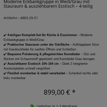
Moderne Eckbankgruppe in Weiß/Grau mit
Stauraum & ausziehbarem Esstisch – 4-teilig
Artikelnr.: 4883-29-51
✔️
4-teiliges Komplett-Set für Küche & Esszimmer
– Moderne
Eckbankgruppe in Weiß/Grau
✔️
Praktischer Stauraum unter der Sitzfläche
– Aufklappbare Sitze
mit Gasdruckfeder für sanftes Öffnen und Schließen
✔️
Bequeme Polsterung & pflegeleichtes Kunstleder
– Sitz und
Rücken mit Schaumstoff gepolstert und Kunstleder Grau bezogen
✔️
Ausziehbarer Esstisch 104–164 cm
– Dank 2 integrierter
Ansteckplatten schnell vergrößert
✔️
Flexibel montierbar & stabil verarbeitet
– Schenkel rechts oder
links montierbar
899,00 €
*
Lieferbar in 1-3 Werktage