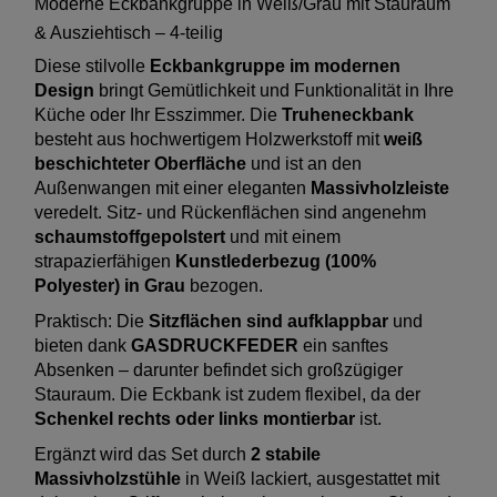
Moderne Eckbankgruppe in Weiß/Grau mit Stauraum
& Ausziehtisch – 4-teilig
Diese stilvolle
Eckbankgruppe im modernen
Design
bringt Gemütlichkeit und Funktionalität in Ihre
Küche oder Ihr Esszimmer. Die
Truheneckbank
besteht aus hochwertigem Holzwerkstoff mit
weiß
beschichteter Oberfläche
und ist an den
Außenwangen mit einer eleganten
Massivholzleiste
veredelt. Sitz- und Rückenflächen sind angenehm
schaumstoffgepolstert
und mit einem
strapazierfähigen
Kunstlederbezug (100%
Polyester) in Grau
bezogen.
Praktisch: Die
Sitzflächen sind aufklappbar
und
bieten dank
GASDRUCKFEDER
ein sanftes
Absenken – darunter befindet sich großzügiger
Stauraum. Die Eckbank ist zudem flexibel, da der
Schenkel rechts oder links montierbar
ist.
Ergänzt wird das Set durch
2 stabile
Massivholzstühle
in Weiß lackiert, ausgestattet mit