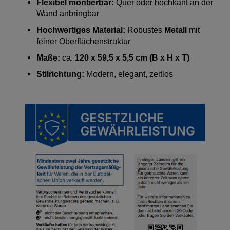
Flexibel montierbar:
Quer oder hochkant an der
Wand anbringbar
Hochwertiges Material:
Robustes
Metall
mit
feiner Oberflächenstruktur
Maße:
ca.
120 x 59,5 x 5,5 cm (B x H x T)
Stilrichtung:
Modern, elegant, zeitlos