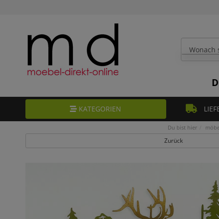
D
KATEGORIEN
LIEF
Du bist hier
möbel
Zurück