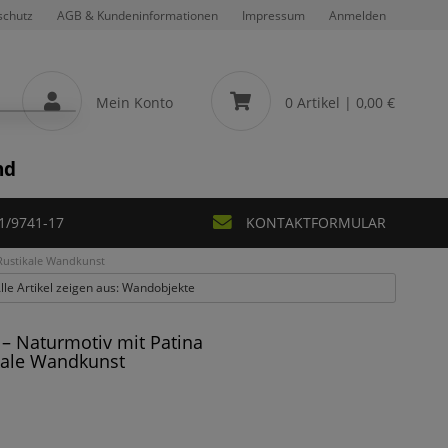
schutz
AGB & Kundeninformationen
Impressum
Anmelden
Mein Konto
0 Artikel
| 0,00 €
nd
1/9741-17
KONTAKTFORMULAR
 Rustikale Wandkunst
lle Artikel zeigen aus: Wandobjekte
– Naturmotiv mit Patina
ikale Wandkunst