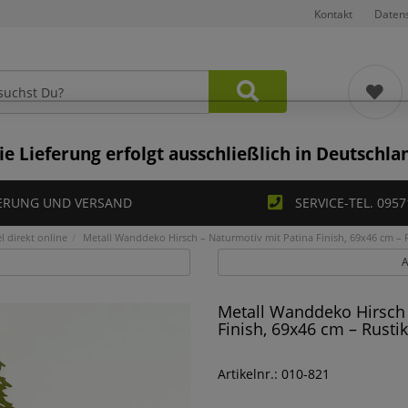
Kontakt
Daten
ie Lieferung erfolgt ausschließlich in Deutschla
ERUNG UND VERSAND
SERVICE-TEL. 0957
 direkt online
Metall Wanddeko Hirsch – Naturmotiv mit Patina Finish, 69x46 cm –
A
Metall Wanddeko Hirsch 
Finish, 69x46 cm – Rust
Artikelnr.: 010-821