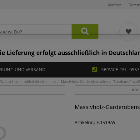
Kontakt
Daten
ie Lieferung erfolgt ausschließlich in Deutschla
ERUNG UND VERSAND
SERVICE-TEL. 0957
Du bist hier
möbel direkt online
Massivholz-Garderobenständer "Stephano", wei
Alle
Massivholz-Garderobens
Artikelnr.: F.1519.W