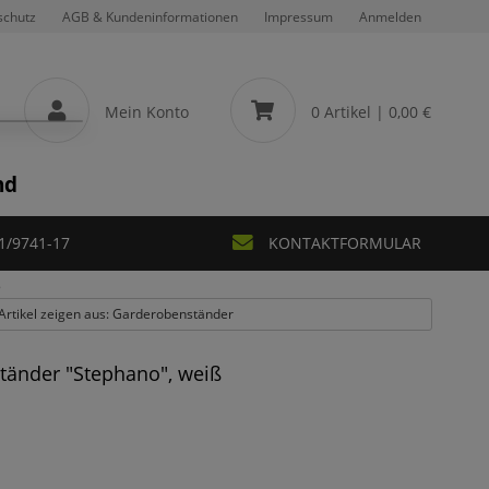
schutz
AGB & Kundeninformationen
Impressum
Anmelden
Mein Konto
0 Artikel
| 0,00 €
nd
1/9741-17
KONTAKTFORMULAR
ß
 Artikel zeigen aus: Garderobenständer
tänder "Stephano", weiß