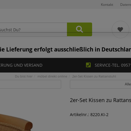
Kontakt
Daten
ie Lieferung erfolgt ausschließlich in Deutschla
ERUNG UND VERSAND
SERVICE-TEL. 0957
Du bist hier
möbel direkt online
2er-Set Kissen zu Rattanstuhl
All
2er-Set Kissen zu Rattan
Artikelnr.: 8220.KI-2