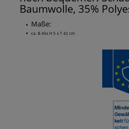
Baumwolle, 35% Polyes
Maße:
ca. B 45x H 5 x T 42 cm