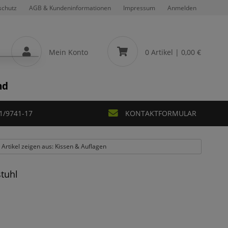
schutz
AGB & Kundeninformationen
Impressum
Anmelden
Mein Konto
0 Artikel
| 0,00 €
nd
1/9741-17
KONTAKTFORMULAR
e Artikel zeigen aus: Kissen & Auflagen
stuhl