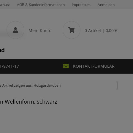
schutz
AGB & Kundeninformationen
Impressum
Anmelden
Mein Konto
0 Artikel
| 0,00 €
nd
1/9741-17
KONTAKTFORMULAR
le Artikel zeigen aus: Holzgarderoben
 in Wellenform, schwarz