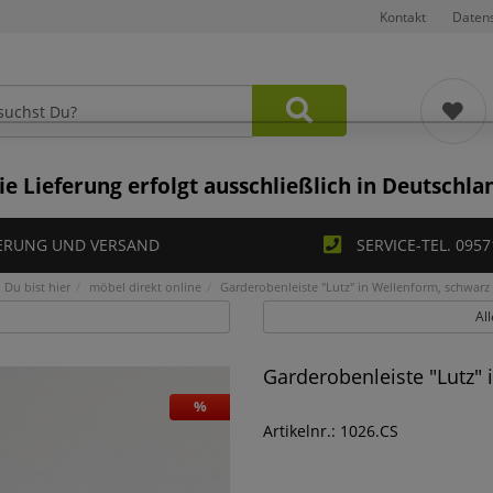
Kontakt
Daten
ie Lieferung erfolgt ausschließlich in Deutschla
ERUNG UND VERSAND
SERVICE-TEL. 0957
Du bist hier
möbel direkt online
Garderobenleiste "Lutz" in Wellenform, schwarz
Al
Garderobenleiste "Lutz"
%
Artikelnr.: 1026.CS