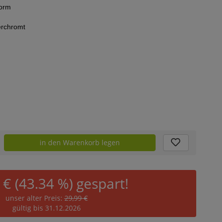
form
erchromt
in den Warenkorb legen
 € (43.34 %) gespart!
unser alter Preis:
29,99 €
gültig bis 31.12.2026