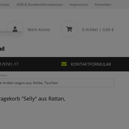
schutz
AGB & Kundeninformationen
Impressum
Anmelden
Mein Konto
0 Artikel
| 0,00 €
nd
1/9741-17
KONTAKTFORMULAR
braun
le Artikel zeigen aus: Körbe, Taschen
gekorb "Selly" aus Rattan,