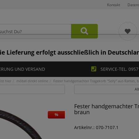
Kontakt
Daten
ie Lieferung erfolgt ausschließlich in Deutschla
ERUNG UND VERSAND
SERVICE-TEL. 0957
ist hier
möbel direkt online
Fester handgemachter Tragekorb "Selly" aus Rattan, 
Al
Fester handgemachter Tra
braun
%
Artikelnr.: 070-7107.1