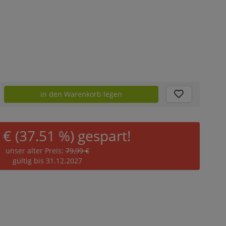
in den Warenkorb legen
 € (37.51 %) gespart!
unser alter Preis:
79,99 €
gültig bis 31.12.2027