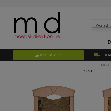
D
KATEGORIEN
LIEF
Du bist 
Zurück