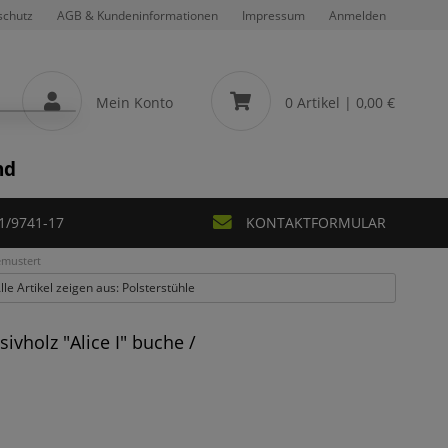
schutz
AGB & Kundeninformationen
Impressum
Anmelden
Mein Konto
0 Artikel
| 0,00 €
nd
1/9741-17
KONTAKTFORMULAR
emustert
lle Artikel zeigen aus: Polsterstühle
vholz "Alice I" buche /