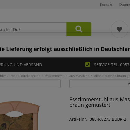
Kontakt
Daten
ie Lieferung erfolgt ausschließlich in Deutschla
ERUNG UND VERSAND
SERVICE-TEL. 0957
hier
möbel direkt online
Esszimmerstuhl aus Massivholz "Alice I" buche / braun g
A
Esszimmerstuhl aus Massi
braun gemustert
Artikelnr.: 086-F.8273.BUBR-2