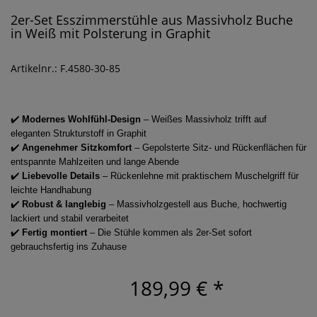
2er-Set Esszimmerstühle aus Massivholz Buche
in Weiß mit Polsterung in Graphit
Artikelnr.: F.4580-30-85
✔️
Modernes Wohlfühl-Design
– Weißes Massivholz trifft auf
eleganten Strukturstoff in Graphit
✔️
Angenehmer Sitzkomfort
– Gepolsterte Sitz- und Rückenflächen für
entspannte Mahlzeiten und lange Abende
✔️
Liebevolle Details
– Rückenlehne mit praktischem Muschelgriff für
leichte Handhabung
✔️
Robust & langlebig
– Massivholzgestell aus Buche, hochwertig
lackiert und stabil verarbeitet
✔️
Fertig montiert
– Die Stühle kommen als 2er-Set sofort
gebrauchsfertig ins Zuhause
189,99 €
*