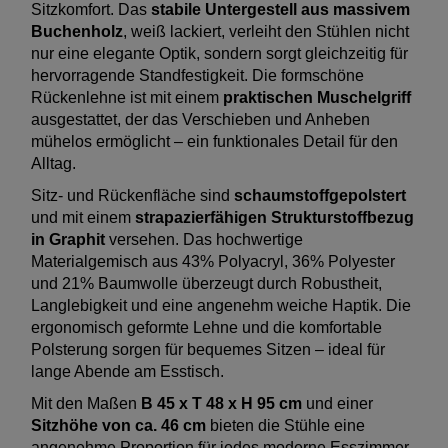
Sitzkomfort. Das
stabile Untergestell aus massivem
Buchenholz
, weiß lackiert, verleiht den Stühlen nicht
nur eine elegante Optik, sondern sorgt gleichzeitig für
hervorragende Standfestigkeit. Die formschöne
Rückenlehne ist mit einem
praktischen Muschelgriff
ausgestattet, der das Verschieben und Anheben
mühelos ermöglicht – ein funktionales Detail für den
Alltag.
Sitz- und Rückenfläche sind
schaumstoffgepolstert
und mit einem
strapazierfähigen Strukturstoffbezug
in Graphit
versehen. Das hochwertige
Materialgemisch aus 43% Polyacryl, 36% Polyester
und 21% Baumwolle überzeugt durch Robustheit,
Langlebigkeit und eine angenehm weiche Haptik. Die
ergonomisch geformte Lehne und die komfortable
Polsterung sorgen für bequemes Sitzen – ideal für
lange Abende am Esstisch.
Mit den Maßen
B 45 x T 48 x H 95 cm
und einer
Sitzhöhe von ca. 46 cm
bieten die Stühle eine
angenehme Proportion für jedes moderne Esszimmer.