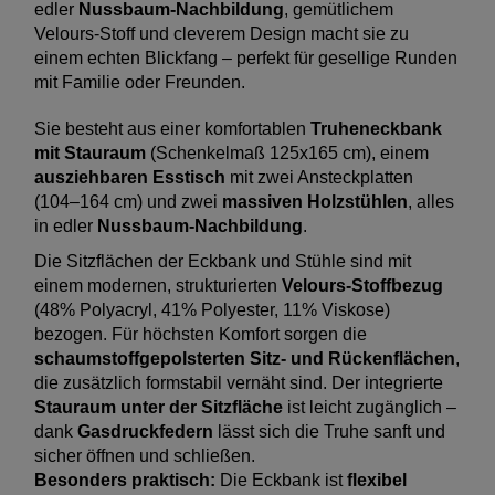
edler
Nussbaum-Nachbildung
, gemütlichem
Velours-Stoff und cleverem Design macht sie zu
einem echten Blickfang – perfekt für gesellige Runden
mit Familie oder Freunden.
Sie besteht aus einer komfortablen
Truheneckbank
mit Stauraum
(Schenkelmaß 125x165 cm), einem
ausziehbaren Esstisch
mit zwei Ansteckplatten
(104–164 cm) und zwei
massiven Holzstühlen
, alles
in edler
Nussbaum-Nachbildung
.
Die Sitzflächen der Eckbank und Stühle sind mit
einem modernen, strukturierten
Velours-Stoffbezug
(48% Polyacryl, 41% Polyester, 11% Viskose)
bezogen. Für höchsten Komfort sorgen die
schaumstoffgepolsterten Sitz- und Rückenflächen
,
die zusätzlich formstabil vernäht sind. Der integrierte
Stauraum unter der Sitzfläche
ist leicht zugänglich –
dank
Gasdruckfedern
lässt sich die Truhe sanft und
sicher öffnen und schließen.
Besonders praktisch:
Die Eckbank ist
flexibel