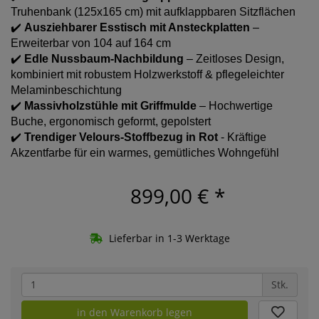
Truhenbank (125x165 cm) mit aufklappbaren Sitzflächen
✔️
Ausziehbarer Esstisch mit Ansteckplatten
–
Erweiterbar von 104 auf 164 cm
✔️
Edle Nussbaum-Nachbildung
– Zeitloses Design,
kombiniert mit robustem Holzwerkstoff & pflegeleichter
Melaminbeschichtung
✔️
Massivholzstühle mit Griffmulde
– Hochwertige
Buche, ergonomisch geformt, gepolstert
✔️
Trendiger Velours-Stoffbezug
in Rot
- Kräftige
Akzentfarbe für ein warmes, gemütliches Wohngefühl
899,00 €
*
Lieferbar in 1-3 Werktage
Stk.
in den Warenkorb legen