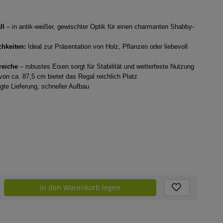
ll
– in antik-weißer, gewischter Optik für einen charmanten Shabby-
hkeiten:
Ideal zur Präsentation von Holz, Pflanzen oder liebevoll
reiche
– robustes Eisen sorgt für Stabilität und wetterfeste Nutzung
on ca. 87,5 cm bietet das Regal reichlich Platz
gte Lieferung, schneller Aufbau
in den Warenkorb legen