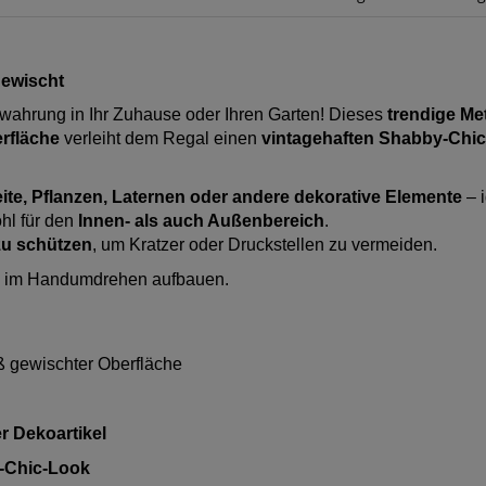
gewischt
wahrung in Ihr Zuhause oder Ihren Garten! Dieses
trendige Me
erfläche
verleiht dem Regal einen
vintagehaften Shabby-Chi
eite, Pflanzen, Laternen oder andere dekorative Elemente
– i
hl für den
Innen- als auch Außenbereich
.
u schützen
, um Kratzer oder Druckstellen zu vermeiden.
ch im Handumdrehen aufbauen.
ß gewischter Oberfläche
r Dekoartikel
-Chic-Look