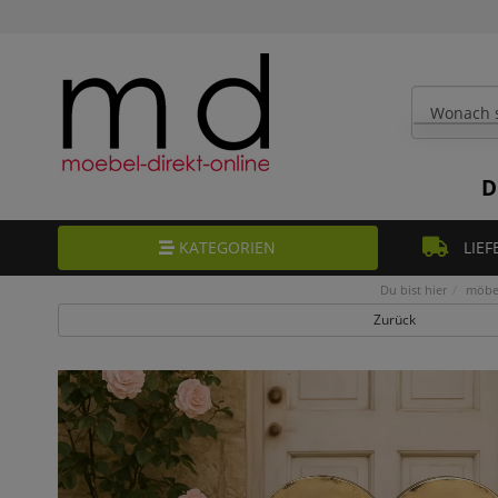
D
KATEGORIEN
LIEF
Du bist hier
möbel
Zurück