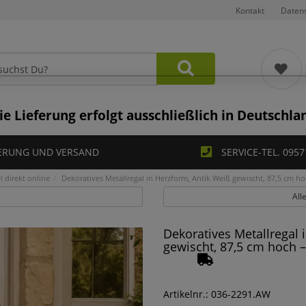
Kontakt
Daten
ie Lieferung erfolgt ausschließlich in Deutschla
ERUNG UND VERSAND
SERVICE-TEL. 0957
 direkt online
Dekoratives Metallregal in Herzform, Antik Weiß gewischt, 87,5 cm ho
All
Dekoratives Metallregal 
gewischt, 87,5 cm hoch –
Artikelnr.: 036-2291.AW