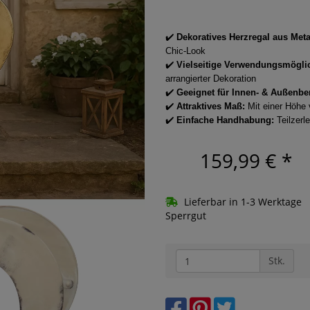
✔️
Dekoratives Herzregal aus Meta
Chic-Look
✔️
Vielseitige Verwendungsmöglic
arrangierter Dekoration
✔️
Geeignet für Innen- & Außenbe
✔️
Attraktives Maß:
Mit einer Höhe v
✔️
Einfache Handhabung:
Teilzerle
159,99 €
*
Lieferbar in 1-3 Werktage
Sperrgut
Stk.