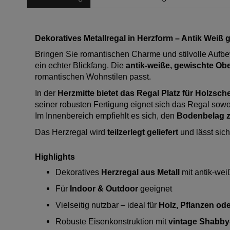
Dekoratives Metallregal in Herzform – Antik Weiß 
Bringen Sie romantischen Charme und stilvolle Aufbe
ein echter Blickfang. Die
antik-weiße, gewischte Ob
romantischen Wohnstilen passt.
In der
Herzmitte bietet das Regal Platz für Holzsch
seiner robusten Fertigung eignet sich das Regal sowo
Im Innenbereich empfiehlt es sich, den
Bodenbelag z
Das Herzregal wird
teilzerlegt geliefert
und lässt si
Highlights
Dekoratives
Herzregal aus Metall
mit antik-wei
Für
Indoor & Outdoor
geeignet
Vielseitig nutzbar – ideal für
Holz, Pflanzen ode
Robuste Eisenkonstruktion mit
vintage Shabby