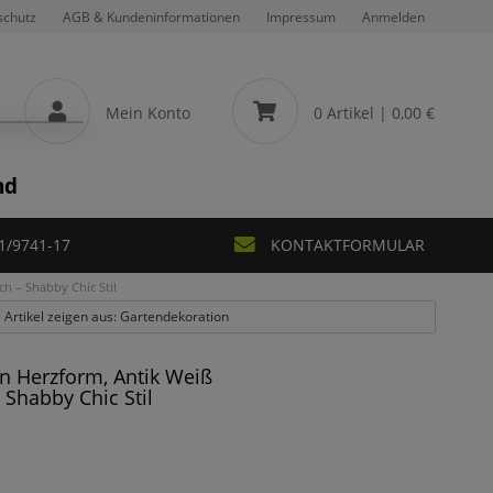
schutz
AGB & Kundeninformationen
Impressum
Anmelden
Mein Konto
0 Artikel
| 0,00 €
nd
1/9741-17
KONTAKTFORMULAR
ch – Shabby Chic Stil
e Artikel zeigen aus: Gartendekoration
in Herzform, Antik Weiß
 Shabby Chic Stil