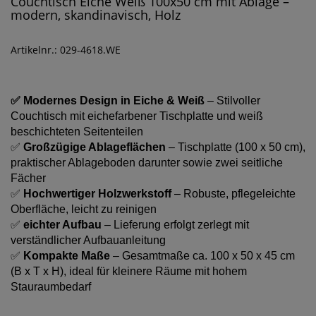
Couchtisch Eiche Weiß 100x50 cm mit Ablage –
modern, skandinavisch, Holz
Artikelnr.: 029-4618.WE
✅ Modernes Design in Eiche & Weiß
– Stilvoller
Couchtisch mit eichefarbener Tischplatte und weiß
beschichteten Seitenteilen
✅
Großzügige Ablageflächen
– Tischplatte (100 x 50 cm),
praktischer Ablageboden darunter sowie zwei seitliche
Fächer
✅
Hochwertiger Holzwerkstoff
– Robuste, pflegeleichte
Oberfläche, leicht zu reinigen
✅
eichter Aufbau
– Lieferung erfolgt zerlegt mit
verständlicher Aufbauanleitung
✅
Kompakte Maße
– Gesamtmaße ca. 100 x 50 x 45 cm
(B x T x H), ideal für kleinere Räume mit hohem
Stauraumbedarf