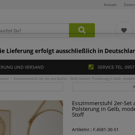
Kontakt
Daten
ie Lieferung erfolgt ausschließlich in Deutschla
ERUNG UND VERSAND
SERVICE-TEL. 0957
online
Esszimmerstuhl 2er-Set aus Buche – Weiß lackiert, Polsterung in Gelb, modern
A
Esszimmerstuhl 2er-Set a
Polsterung in Gelb, mod
Stoff
Artikelnr.: F.4581-30-51