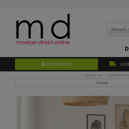
D
KATEGORIEN
LIEF
Du bist hier
möbel direkt 
Zurück