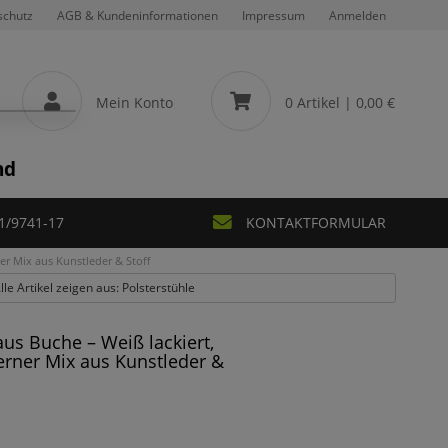
schutz
AGB & Kundeninformationen
Impressum
Anmelden
Mein Konto
0 Artikel
| 0,00 €
nd
1/9741-17
KONTAKTFORMULAR
er Mix aus Kunstleder & Stoff
lle Artikel zeigen aus: Polsterstühle
us Buche – Weiß lackiert,
erner Mix aus Kunstleder &