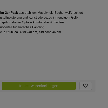
 im 2er-Pack
aus stabilem Massivholz Buche, weiß lackiert
toffpolsterung und Kunstlederbezug in trendigem Gelb
n gelb melierter Optik – komfortabel & modern
oberteil für einfaches Handling
 je Stuhl ca. 45/95/48 cm, Sitzhöhe 46 cm
in den Warenkorb legen