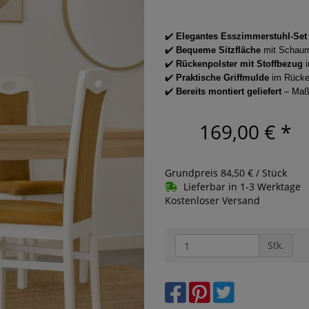
✔️
Elegantes Esszimmerstuhl-Set
✔️
Bequeme Sitzfläche
mit Schaums
✔️
Rückenpolster mit Stoffbezug
i
✔️
Praktische Griffmulde
im Rücken
✔️
Bereits montiert geliefert
– Maße
169,00 €
*
Grundpreis 84,50 € / Stück
Lieferbar in 1-3 Werktage
Kostenloser Versand
Stk.