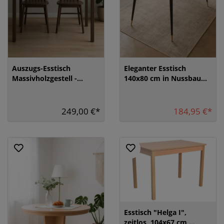
Auszugs-Esstisch
Eleganter Esstisch
Massivholzgestell -
140x80 cm in Nussbaum-
Nussbaum-Dekor,
Optik & Metallbeinen
pflegeleichte
gold/schwarz
Melaminplatte, 104–164
249,00 €*
184,95 €*
cm
Esstisch "Helga I",
zeitlos, 104x67 cm,