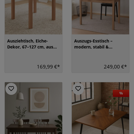
Ausziehtisch, Eiche-
Auszugs-Esstisch –
Dekor, 67–127 cm, aus
modern, stabil &
Massivholz Buche und
erweiterbar auf 164 cm –
MDF, pflegeleicht
Eiche-Dekor, pflegeleicht
169,99 €*
249,00 €*
%