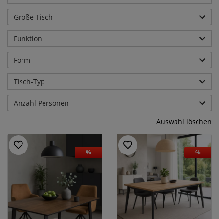
Größe Tisch
Funktion
Form
Tisch-Typ
Anzahl Personen
Auswahl löschen
%
%