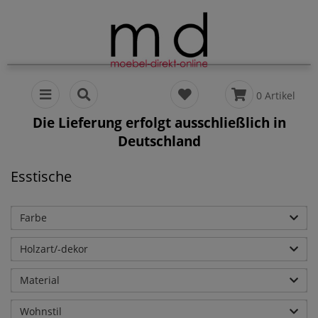
0 Artikel
Die Lieferung erfolgt ausschließlich in
Deutschland
Esstische
Farbe
Holzart/-dekor
Material
Wohnstil