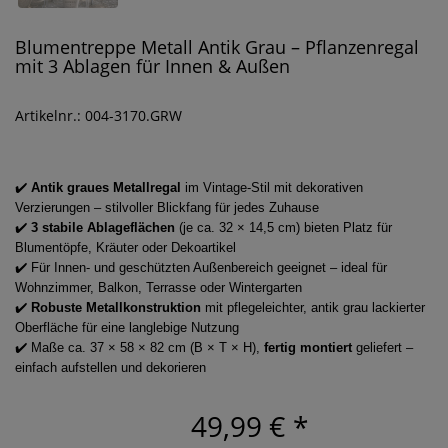
Blumentreppe Metall Antik Grau – Pflanzenregal
mit 3 Ablagen für Innen & Außen
Artikelnr.: 004-3170.GRW
✔️
Antik graues Metallregal
im Vintage-Stil mit dekorativen
Verzierungen – stilvoller Blickfang für jedes Zuhause
✔️
3 stabile Ablageflächen
(je ca. 32 × 14,5 cm) bieten Platz für
Blumentöpfe, Kräuter oder Dekoartikel
✔️ Für Innen- und geschützten Außenbereich geeignet – ideal für
Wohnzimmer, Balkon, Terrasse oder Wintergarten
✔️
Robuste Metallkonstruktion
mit pflegeleichter, antik grau lackierter
Oberfläche für eine langlebige Nutzung
✔️
Maße ca. 37 × 58 × 82 cm (B × T × H),
fertig montiert
geliefert –
einfach aufstellen und dekorieren
49,99 €
*